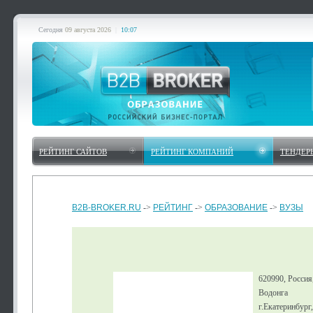
Сегодня
09 августа 2026
|
10:07
РЕЙТИНГ САЙТОВ
РЕЙТИНГ КОМПАНИЙ
ТЕНДЕР
B2B-BROKER.RU
->
РЕЙТИНГ
->
ОБРАЗОВАНИЕ
->
ВУЗЫ
620990, Россия
Водонга
г.Екатеринбург,