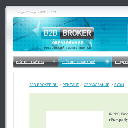
Сегодня
09 августа 2026
|
16:13
РЕЙТИНГ САЙТОВ
РЕЙТИНГ КОМПАНИЙ
ТЕНДЕР
B2B-BROKER.RU
->
РЕЙТИНГ
->
ОБРАЗОВАНИЕ
->
ВУЗЫ
620990, Росс
г.Екатеринбур