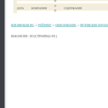
П
З/
ДАТА
КОМПАНИЯ
СОДЕРЖАНИЕ
П
B2B-BROKER.RU
->
РЕЙТИНГ
->
ОБРАЗОВАНИЕ
->
ВУЗОВСКИЕ ИЗДА
ВАКАНСИИ - ИЗ (СТРАНИЦА ИЗ )