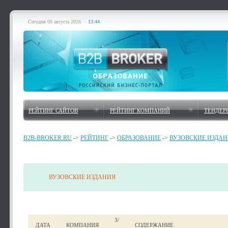
Сегодня
09 августа 2026
|
13:44
РЕЙТИНГ САЙТОВ
РЕЙТИНГ КОМПАНИЙ
ТЕНДЕР
B2B-BROKER.RU
->
РЕЙТИНГ
->
ОБРАЗОВАНИЕ
->
ВУЗОВСКИЕ ИЗДА
ВУЗОВСКИЕ ИЗДАНИЯ
З/
ДАТА
КОМПАНИЯ
СОДЕРЖАНИЕ