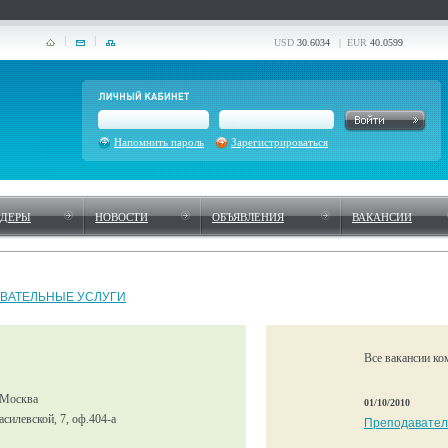
USD
30.6034
| EUR
40.0599
Напомнить пароль
Зарегистрироваться
НДЕРЫ
НОВОСТИ
ОБЪЯВЛЕНИЯ
ВАКАНСИИ
ВАТЕЛЬНЫЕ УСЛУГИ
Все вакансии ко
 Москва
01/10/2010
Василевской, 7, оф.404-а
Преподавател