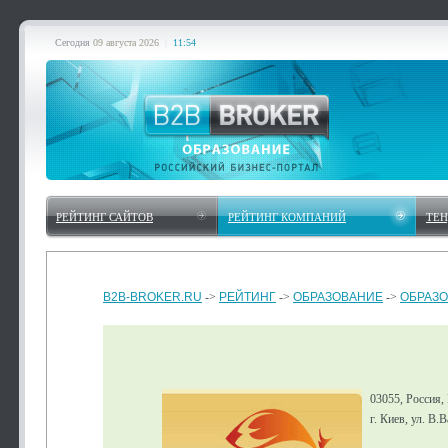
Сегодня
09 августа 2026
|
11:54
РЕЙТИНГ САЙТОВ
РЕЙТИНГ КОМПАНИЙ
ТЕ
B2B-BROKER.RU
->
РЕЙТИНГ
->
ОБРАЗОВАНИЕ
->
ОБРАЗО
03055, Россия,
г. Киев, ул. В.