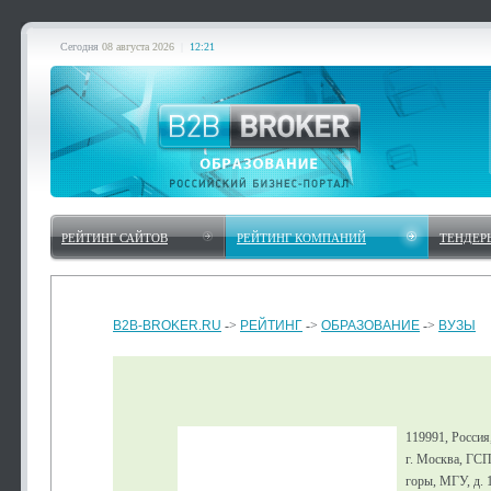
Сегодня
08 августа 2026
|
12:21
РЕЙТИНГ САЙТОВ
РЕЙТИНГ КОМПАНИЙ
ТЕНДЕР
B2B-BROKER.RU
->
РЕЙТИНГ
->
ОБРАЗОВАНИЕ
->
ВУЗЫ
119991, Россия
г. Москва, ГСП
горы, МГУ, д. 1