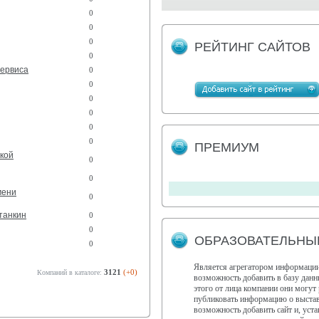
0
0
0
РЕЙТИНГ САЙТОВ
0
сервиса
0
0
0
0
0
0
ПРЕМИУМ
кой
0
0
мени
0
танкин
0
0
ОБРАЗОВАТЕЛЬНЫЙ
0
Является агрегатором информации
3121
(+0)
Компаний в каталоге:
возможность добавить в базу дан
этого от лица компании они могут 
публиковать информацию о выстав
возможность добавить сайт и, ус