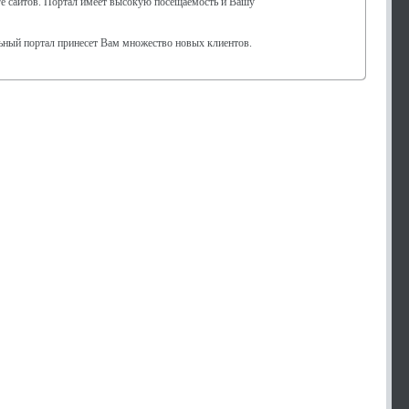
нге сайтов. Портал имеет высокую посещаемость и Вашу
ьный портал принесет Вам множество новых клиентов.