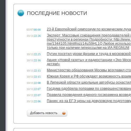
ПОСЛЕДНИЕ НОВОСТИ
23-й Европейский симпозиум по космическим луч
03/07
|
00:00
Эксперт: Массовые сокращения преподавателей в
10/11
|
22:26
преступности в регионах Подробности: http://www.
nw/1344105.html#ixzz14uS9HL1Q Любое использо
только при наличии гиперссылки на ИА REGNUM
Путин посетил уроки физики и труда в московско
10/11
|
22:25
Акция «Новой газеты» и радиостанции «Эхо Мос
10/11
|
22:16
детям!»
Министерство образования Москвы возглавил ст
10/11
|
22:15
Южная Корея и РФ обсуждают возможность взаим
10/11
|
22:15
В Липецкой области школьные автобусы оснаст
10/11
|
22:08
Госдума одобрила поправки по совершенствован
10/11
|
22:07
Правила проведения единого госэкзамена возведу
10/11
|
22:07
Панин: из-за ЕГЭ цены на довузовскую подготовк
10/11
|
22:06