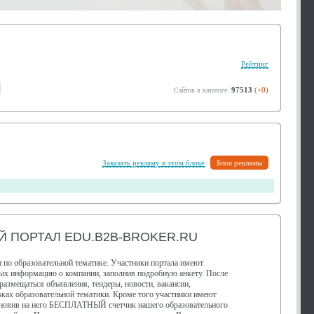
Рейтинг
97513
(+0)
Сайтов в каталоге:
Заказать рекламу в этом блоке
Блок рекламы
 ПОРТАЛ EDU.B2B-BROKER.RU
 по образовательной тематике. Участники портала имеют
ных информацию о компании, заполнив подробную анкету. После
размещаться объявления, тендеры, новости, вакансии,
ках образовательной тематики. Кроме того участники имеют
тановив на него БЕСПЛАТНЫЙ счетчик нашего образовательного