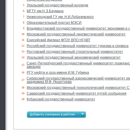
Уральский государственный колледж
5
МГТУ им.Н.Э.Баумана
6
Нижегородский ГУ им. Н.И.Лобачевского
7
Образовательный портал МЭСИ
8
Владивостокский государственный университет экономики и 
9
Московский государственный лингвистический университет
10
Енисейский филиал ФГОУ ВПО НГАВТ
11
Российский государственный университет туризма и сервиса
12
Ростовский государственный строительный универститет
13
Уральский государственный экономический университет
14
Санкт-Петербургский государственный университет гражданс
15
авиации
РГУ нефти и газа имени И.М. Губкина
16
Сибирский государственный аэрокосмический университет и
17
академика М.Ф. Решетнева
Московский государственный технологический университет С
18
Самарский государственный университет путей сообщения
19
Кубанский государственный университет
20