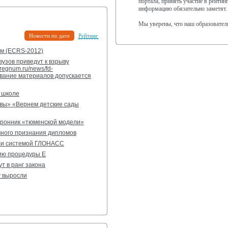
портала, принять участие в рейти
информацию обязательно заметят.
Мы уверены, что наш образовател
Новости по дате
Рейтинг
ам (ECRS-2012)
узов приведут к взрыву
regnum.ru/news/fd-
вание материалов допускается
й школе
квы» «Вернем детские сады
оронник «тюменской модели»
ного признания дипломов
или системой ГЛОНАСС
ию процедуры Е
т в ранг закона
у выросли