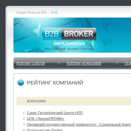
Сегодня
09 августа 2026
|
14:25
РЕЙТИНГ САЙТОВ
РЕЙТИНГ КОМПАНИЙ
ТЕ
РЕЙТИНГ КОМПАНИЙ
КОМПАНИЯ
Санкт-Петербургский Центр НЛП
1
ЦПБ «ТренерПРОФИ»
2
Орловский государственный университет - Социальный факу
3
Издательство Дрофа
4