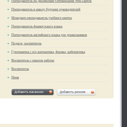
Преподаватель по дисциплине Оптимизация Web-сайтов
Преподаватель в школу будущих руководителей
Менеджер-преподаватель учебного центра
Преподаватель французского языка
Преподаватель английского языка для дошкольников
Педагог, воспитатель
Гувернантка с в/о математика, физика, кибернетика
Воспитатель с опытом работы
Воспитатель
Няня