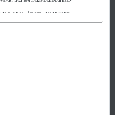
нге сайтов. Портал имеет высокую посещаемость и Вашу
ьный портал принесет Вам множество новых клиентов.