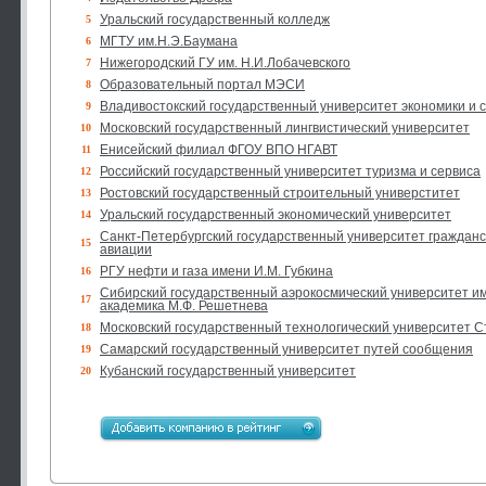
Уральский государственный колледж
5
МГТУ им.Н.Э.Баумана
6
Нижегородский ГУ им. Н.И.Лобачевского
7
Образовательный портал МЭСИ
8
Владивостокский государственный университет экономики и 
9
Московский государственный лингвистический университет
10
Енисейский филиал ФГОУ ВПО НГАВТ
11
Российский государственный университет туризма и сервиса
12
Ростовский государственный строительный универститет
13
Уральский государственный экономический университет
14
Санкт-Петербургский государственный университет гражданс
15
авиации
РГУ нефти и газа имени И.М. Губкина
16
Сибирский государственный аэрокосмический университет и
17
академика М.Ф. Решетнева
Московский государственный технологический университет С
18
Самарский государственный университет путей сообщения
19
Кубанский государственный университет
20