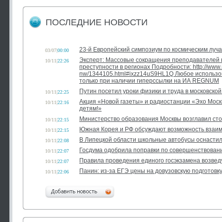
ПОСЛЕДНИЕ НОВОСТИ
23-й Европейский симпозиум по космическим луч
03/07
|
00:00
Эксперт: Массовые сокращения преподавателей в
10/11
|
22:26
преступности в регионах Подробности: http://www.
nw/1344105.html#ixzz14uS9HL1Q Любое использо
только при наличии гиперссылки на ИА REGNUM
Путин посетил уроки физики и труда в московско
10/11
|
22:25
Акция «Новой газеты» и радиостанции «Эхо Мос
10/11
|
22:16
детям!»
Министерство образования Москвы возглавил ст
10/11
|
22:15
Южная Корея и РФ обсуждают возможность взаим
10/11
|
22:15
В Липецкой области школьные автобусы оснаст
10/11
|
22:08
Госдума одобрила поправки по совершенствован
10/11
|
22:07
Правила проведения единого госэкзамена возведу
10/11
|
22:07
Панин: из-за ЕГЭ цены на довузовскую подготовк
10/11
|
22:06