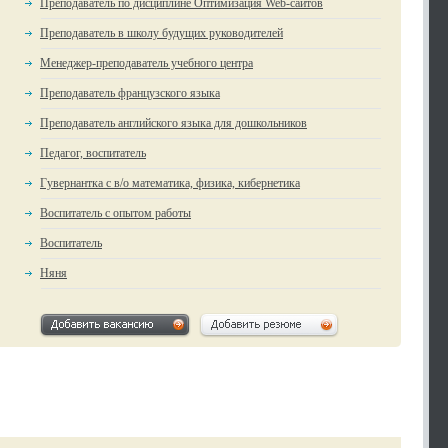
Преподаватель по дисциплине Оптимизация Web-сайтов
Преподаватель в школу будущих руководителей
Менеджер-преподаватель учебного центра
Преподаватель французского языка
Преподаватель английского языка для дошкольников
Педагог, воспитатель
Гувернантка с в/о математика, физика, кибернетика
Воспитатель с опытом работы
Воспитатель
Няня