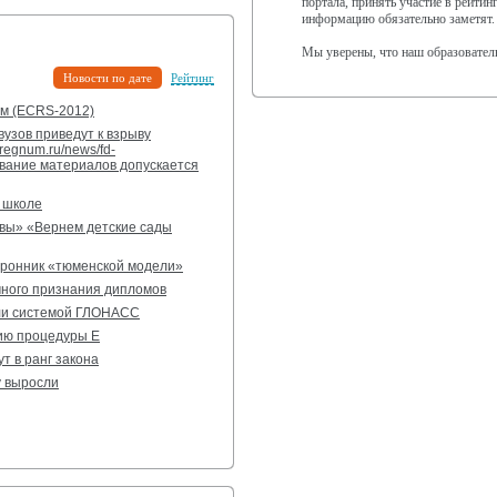
портала, принять участие в рейти
информацию обязательно заметят.
Мы уверены, что наш образовател
Новости по дате
Рейтинг
ам (ECRS-2012)
узов приведут к взрыву
regnum.ru/news/fd-
вание материалов допускается
й школе
квы» «Вернем детские сады
оронник «тюменской модели»
ного признания дипломов
или системой ГЛОНАСС
ию процедуры Е
т в ранг закона
у выросли