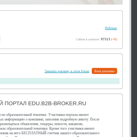
Рейтинг
97513
(+0)
Сайтов в каталоге:
Заказать рекламу в этом блоке
Блок рекламы
 ПОРТАЛ EDU.B2B-BROKER.RU
 по образовательной тематике. Участники портала имеют
ных информацию о компании, заполнив подробную анкету. После
размещаться объявления, тендеры, новости, вакансии,
ках образовательной тематики. Кроме того участники имеют
тановив на него БЕСПЛАТНЫЙ счетчик нашего образовательного