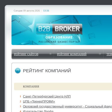
Сегодня
09 августа 2026
|
13:56
РЕЙТИНГ САЙТОВ
РЕЙТИНГ КОМПАНИЙ
ТЕ
РЕЙТИНГ КОМПАНИЙ
КОМПАНИЯ
Санкт-Петербургский Центр НЛП
1
ЦПБ «ТренерПРОФИ»
2
Орловский государственный университет - Социальный факу
3
Издательство Дрофа
4