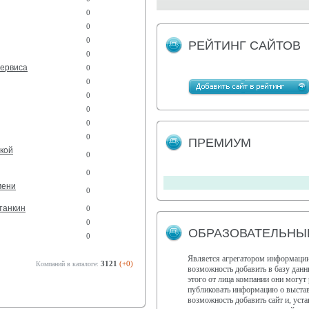
0
0
0
РЕЙТИНГ САЙТОВ
0
сервиса
0
0
0
0
0
0
ПРЕМИУМ
кой
0
0
мени
0
танкин
0
0
ОБРАЗОВАТЕЛЬНЫЙ
0
Является агрегатором информации
3121
(+0)
Компаний в каталоге:
возможность добавить в базу дан
этого от лица компании они могут 
публиковать информацию о выстав
возможность добавить сайт и, ус