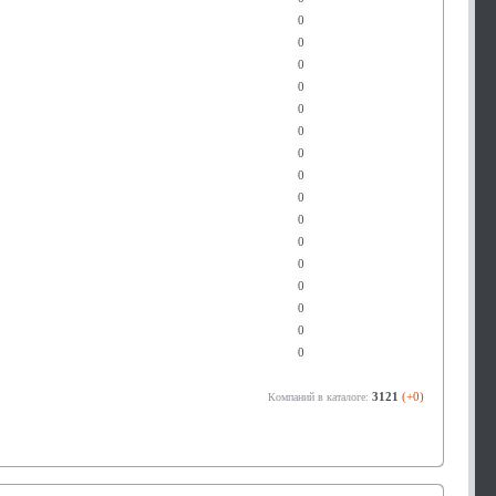
0
0
0
0
0
0
0
0
0
0
0
0
0
0
0
0
3121
(+0)
Компаний в каталоге: