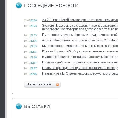
ПОСЛЕДНИЕ НОВОСТИ
23-й Европейский симпозиум по космическим луч
03/07
|
00:00
Эксперт: Массовые сокращения преподавателей ву
10/11
|
22:26
использование материалов допускается только 
Путин посетил уроки физики и труда в московско
10/11
|
22:25
Акция «Новой газеты» и радиостанции «Эхо Моск
10/11
|
22:16
Министерство образования Москвы возглавил ст
10/11
|
22:15
Южная Корея и РФ обсуждают возможность взаим
10/11
|
22:15
В Липецкой области школьные автобусы оснаст
10/11
|
22:08
Госдума одобрила поправки по совершенствован
10/11
|
22:07
Правила проведения единого госэкзамена возведу
10/11
|
22:07
Панин: из-за ЕГЭ цены на довузовскую подготовк
10/11
|
22:06
ВЫСТАВКИ