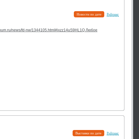
Новости по дате
Рейтинг
gnum.ru/news/fd-nw/1344105.html#ixzz14uS9HL1Q Любое
Выставки по дате
Рейтинг