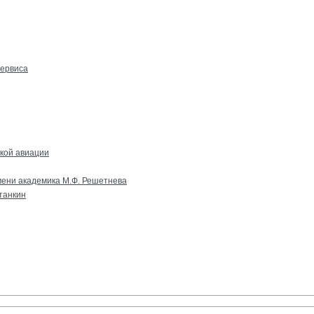
сервиса
ской авиации
мени академика М.Ф. Решетнева
танкин