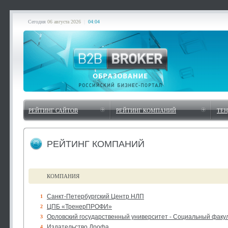
Сегодня
06 августа 2026
|
04:04
РЕЙТИНГ САЙТОВ
РЕЙТИНГ КОМПАНИЙ
ТЕ
РЕЙТИНГ КОМПАНИЙ
КОМПАНИЯ
Санкт-Петербургский Центр НЛП
1
ЦПБ «ТренерПРОФИ»
2
Орловский государственный университет - Социальный факу
3
Издательство Дрофа
4