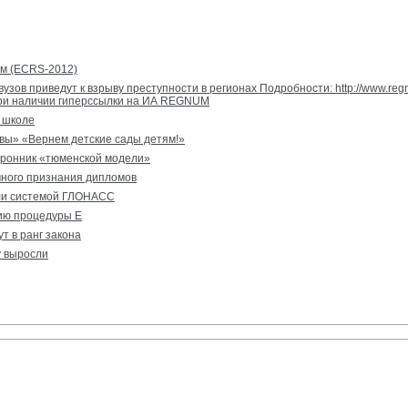
ам (ECRS-2012)
зов приведут к взрыву преступности в регионах Подробности: http://www.re
при наличии гиперссылки на ИА REGNUM
й школе
вы» «Вернем детские сады детям!»
оронник «тюменской модели»
ного признания дипломов
или системой ГЛОНАСС
ию процедуры Е
т в ранг закона
у выросли