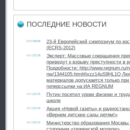
ПОСЛЕДНИЕ НОВОСТИ
23-й Европейский симпозиум по ко
03/07
|
00:00
(ECRS-2012)
Эксперт: Массовые сокращения пре
10/11
|
22:26
приведут к взрыву преступности в р
Подробности: http://www.regnum.ru/n
nw/1344105.html#ixzz14uS9HL1Q Лю
материалов допускается только при
гиперссылки на ИА REGNUM
Путин посетил уроки физики и труд
10/11
|
22:25
школе
Акция «Новой газеты» и радиостан
10/11
|
22:16
«Вернем детские сады детям!»
Министерство образования Москвы 
10/11
|
22:15
сторонник «тюменской модели»