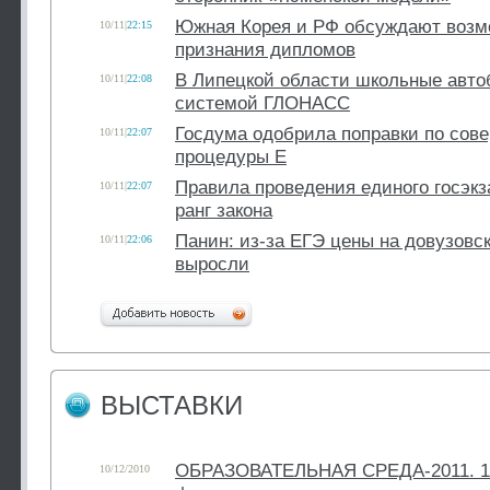
Южная Корея и РФ обсуждают возм
10/11
|
22:15
признания дипломов
В Липецкой области школьные авто
10/11
|
22:08
системой ГЛОНАСС
Госдума одобрила поправки по сов
10/11
|
22:07
процедуры Е
Правила проведения единого госэкз
10/11
|
22:07
ранг закона
Панин: из-за ЕГЭ цены на довузовс
10/11
|
22:06
выросли
ВЫСТАВКИ
ОБРАЗОВАТЕЛЬНАЯ СРЕДА-2011. 13
10/12/2010